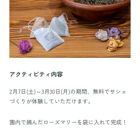
プレイ
TEIEN茶房
MINAMO DELI CAFE / HARAPPA CAFE
園内マップ
MINAMO MARKET / HANA SHOP
営業時間・料金
団体入園
アクセス
アクティビティ内容
お知らせ・コラム
観光情報
2月7日(土)～3月30日(月)の期間、無料でサシェ
採用情報
運営会社情報
づくりが体験していただけます。
よくある質問
プライバシーポリシー
園内で摘んだローズマリーを袋に入れて完成！
お問い合わせ
WEBチケット