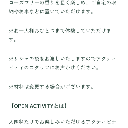
ローズマリーの香りを長く楽しめ、ご自宅の収
〒371-0246 群⾺県前橋市柏倉町2471-7
納やお車などに置いていただけます。
tel. 027-283-8189
※お一人様おひとつまで体験していただけま
す。
※サシェの袋をお渡しいたしますのでアクティ
ビティのスタッフにお声かけください。
※材料は変更する場合がございます。
【OPEN ACTIVITYとは】
入園料だけでお楽しみいただけるアクティビテ