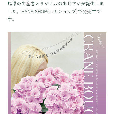
馬県の生産者オリジナルのあじさいが誕生しま
プレイ
TEIEN茶房
した。HANA SHOP(ハナショップ)で発売中で
MINAMO DELI CAFE / HARAPPA CAFE
す。
園内マップ
MINAMO MARKET / HANA SHOP
営業時間・料金
団体入園
アクセス
お知らせ・コラム
観光情報
採用情報
運営会社情報
よくある質問
プライバシーポリシー
お問い合わせ
WEBチケット