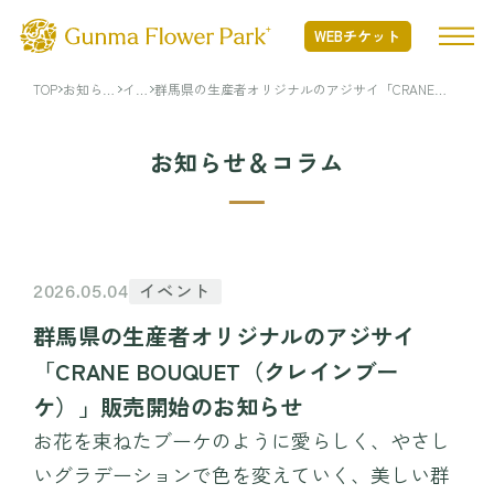
WEBチケット
TOP
お知ら
イベ
群馬県の生産者オリジナルのアジサイ「CRANE
せ・コラ
ント
BOUQUET（クレインブーケ）」販売開始のお知ら
ム
せ
TOP
お知らせ＆コラム
ぐんまフラワーパークプラスとは
ぐんまフラワーパークプラスとは TOP
開花状況
イベント
2026.05.04
Nature Positiveについて
群馬県の生産者オリジナルのアジサイ
開花状況 TOP
フード・ショッピング
「CRANE BOUQUET（クレインブー
開花情報
ケ）」販売開始のお知らせ
季節の花
フード・ショッピング TOP
イベント・アクティビティ
お花を束ねたブーケのように愛らしく、やさし
年間カレンダー
MINAMO RESTAURANT
いグラデーションで色を変えていく、美しい群
花図鑑
FLOWER HALL CAFE