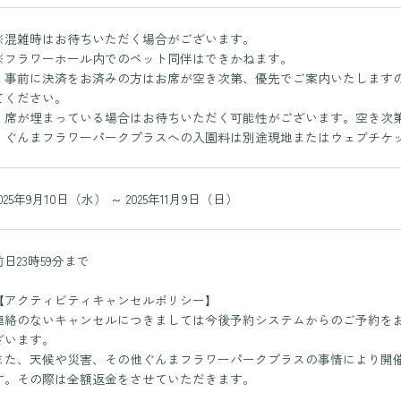
TOP
ぐんまフラワーパークプラスとは
※混雑時はお待ちいただく場合がございます。
※フラワーホール内でのペット同伴はできかねます。
Nature Positiveについて
・事前に決済をお済みの方はお席が空き次第、優先でご案内いたします
開花状況
てください。
開花情報
・席が埋まっている場合はお待ちいただく可能性がございます。空き次
季節の花
・ぐんまフラワーパークプラスへの入園料は別途現地またはウェブチケ
年間カレンダー
花図鑑
フード・ショッピング
2025年9月10日（水） ～ 2025年11月9日（日）
MINAMO RESTAURANT
FLOWER HALL CAFE
前日23時59分まで
TEIEN茶房
MINAMO DELI CAFE / HARAPPA CAFE
【アクティビティキャンセルポリシー】
MINAMO MARKET / HANA SHOP
連絡のないキャンセルにつきましては今後予約システムからのご予約を
ざいます。
また、天候や災害、その他ぐんまフラワーパークプラスの事情により開
す。その際は全額返金をさせていただきます。
観光情報
運営会社情報
プライバシーポリシー