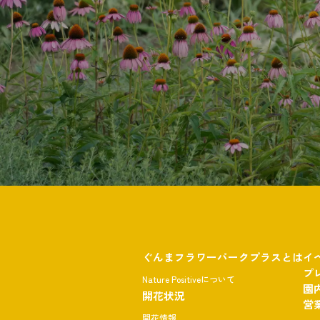
ぐんまフラワーパークプラスとは
イ
プ
Nature Positiveについて
園
開花状況
営
開花情報