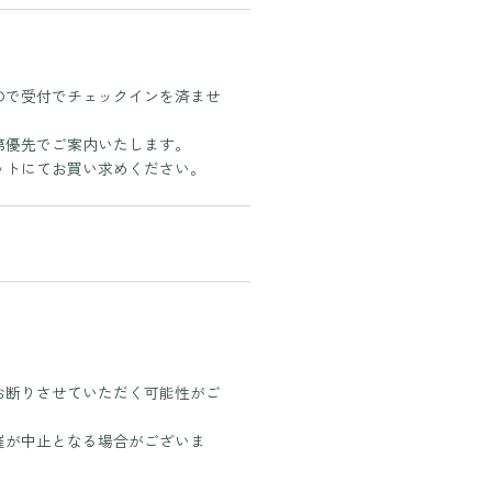
イベント・アクティビティ
プレイ
園内マップ
営業時間・料金
ので受付でチェックインを済ませ
団体入園
第優先でご案内いたします。
アクセス
ットにてお買い求めください。
お知らせ・コラム
採用情報
よくある質問
お問い合わせ
WEBチケット
お断りさせていただく可能性がご
催が中止となる場合がございま
〒371-0246 群⾺県前橋市柏倉町2471-7