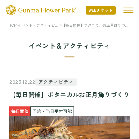
WEBチケット
TOP
イベント・アクティビテ
【毎日開催】ボタニカルお正月飾りづく
ィ
り
TOP
イベント＆アクティビティ
ぐんまフラワーパークプラスとは
ぐんまフラワーパークプラスとは TOP
開花状況
アクティビティ
2025.12.22
Nature Positiveについて
【毎日開催】ボタニカルお正月飾りづくり
開花状況 TOP
フード・ショッピング
開花情報
毎日開催
予約・当日受付可能
季節の花
フード・ショッピング TOP
イベント・アクティビティ
年間カレンダー
MINAMO RESTAURANT
花図鑑
FLOWER HALL CAFE