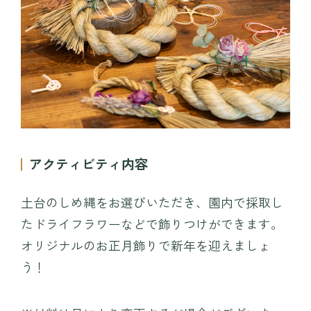
プレイ
TEIEN茶房
MINAMO DELI CAFE / HARAPPA CAFE
園内マップ
MINAMO MARKET / HANA SHOP
営業時間・料金
団体入園
アクセス
アクティビティ内容
お知らせ・コラム
観光情報
土台のしめ縄をお選びいただき、園内で採取し
採用情報
運営会社情報
たドライフラワーなどで飾りつけができます。
よくある質問
プライバシーポリシー
オリジナルのお正月飾りで新年を迎えましょ
う！
お問い合わせ
WEBチケット