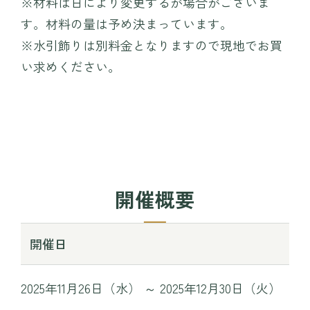
※材料は日により変更するが場合がございま
す。材料の量は予め決まっています。
〒371-0246 群⾺県前橋市柏倉町2471-7
※水引飾りは別料金となりますので現地でお買
tel. 027-283-8189
い求めください。
開催概要
開催日
2025年11月26日（水） ～ 2025年12月30日（火）