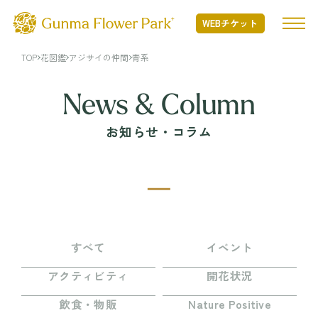
WEBチケット
TOP
花図鑑
アジサイの仲間
青系
TOP
News & Column
お知らせ・コラム
ぐんまフラワーパークプラスとは
ぐんまフラワーパークプラスとは TOP
開花状況
Nature Positiveについて
開花状況 TOP
フード・ショッピング
開花情報
すべて
イベント
季節の花
フード・ショッピング TOP
アクティビティ
開花状況
イベント・アクティビティ
年間カレンダー
MINAMO RESTAURANT
飲食・物販
Nature Positive
花図鑑
FLOWER HALL CAFE