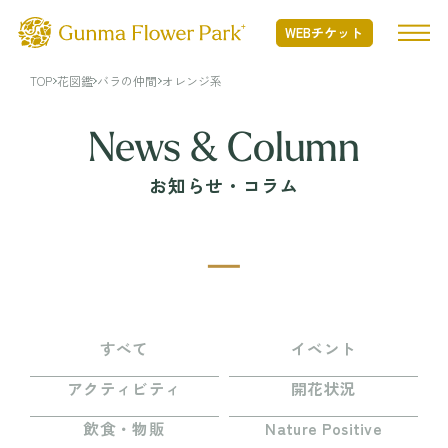
WEBチケット
TOP
花図鑑
バラの仲間
オレンジ系
TOP
News & Column
お知らせ・コラム
ぐんまフラワーパークプラスとは
ぐんまフラワーパークプラスとは TOP
開花状況
Nature Positiveについて
開花状況 TOP
フード・ショッピング
開花情報
すべて
イベント
季節の花
フード・ショッピング TOP
アクティビティ
開花状況
イベント・アクティビティ
年間カレンダー
MINAMO RESTAURANT
飲食・物販
Nature Positive
花図鑑
FLOWER HALL CAFE