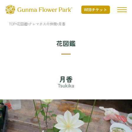
WEBチケット
TOP
花図鑑
クレマチスの仲間
月香
TOP
花図鑑
ぐんまフラワーパークプラスとは
ぐんまフラワーパークプラスとは TOP
開花状況
月香
Nature Positiveについて
Tsukika
開花状況 TOP
フード・ショッピング
開花情報
季節の花
フード・ショッピング TOP
イベント・アクティビティ
年間カレンダー
MINAMO RESTAURANT
花図鑑
FLOWER HALL CAFE