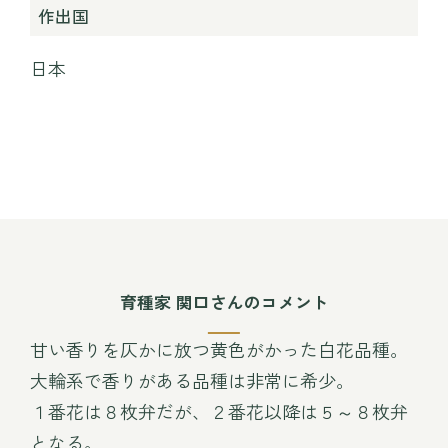
作出国
日本
育種家 関口さんのコメント
甘い香りを仄かに放つ黄色がかった白花品種。
大輪系で香りがある品種は非常に希少。
１番花は８枚弁だが、２番花以降は５～８枚弁
となる。