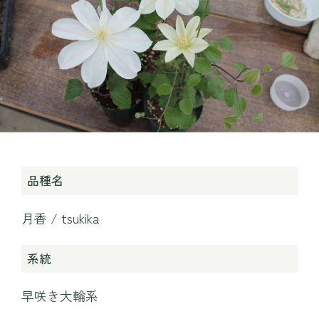
プレイ
TEIEN茶房
MINAMO DELI CAFE / HARAPPA CAFE
園内マップ
MINAMO MARKET / HANA SHOP
営業時間・料金
団体入園
アクセス
品種名
お知らせ・コラム
観光情報
月香 / tsukika
採用情報
運営会社情報
よくある質問
プライバシーポリシー
系統
お問い合わせ
WEBチケット
早咲き大輪系