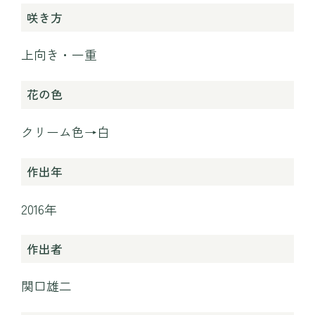
咲き方
〒371-0246 群⾺県前橋市柏倉町2471-7
tel. 027-283-8189
上向き・一重
花の色
クリーム色→白
作出年
2016年
作出者
関口雄二