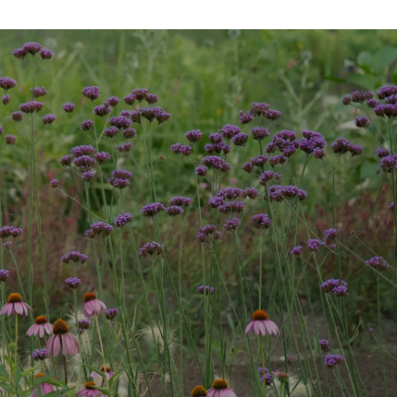
団体入園
アクセス
お知らせ・コラム
採用情報
よくある質問
お問い合わせ
WEBチケット
〒371-0246 群⾺県前橋市柏倉町2471-7
tel. 027-283-8189