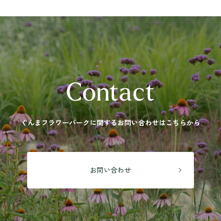
開花状況
開花情報
季節の花
年間カレンダー
花図鑑
フード・ショッピング
MINAMO RESTAURANT
Contact
FLOWER HALL CAFE
TEIEN茶房
MINAMO DELI CAFE / HARAPPA CAFE
ぐんまフラワーパークに関する
お問い合わせはこちらから
MINAMO MARKET / HANA SHOP
お問い合わせ
観光情報
運営会社情報
プライバシーポリシー