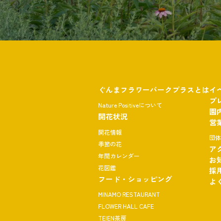
ぐんまフラワーパークプラスとは
イ
プ
Nature Positiveについて
園
開花状況
営
開花情報
団
季節の花
ア
年間カレンダー
お
花図鑑
採
フード・ショッピング
よ
MINAMO RESTAURANT
FLOWER HALL CAFE
TEIEN茶房