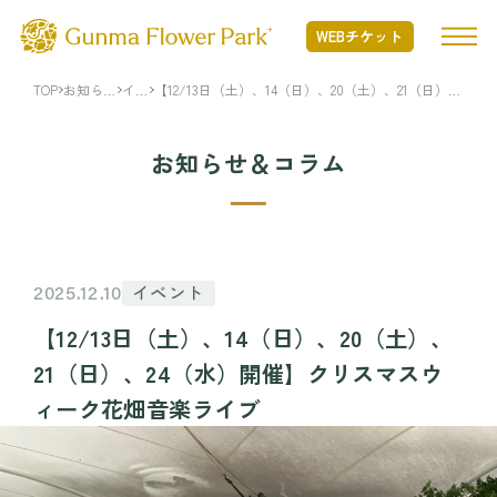
WEBチケット
TOP
お知ら
イベ
【12/13日（土）、14（日）、20（土）、21（日）、
せ・コラ
ント
24（水）開催】クリスマスウィーク花畑音楽ライブ
ム
TOP
お知らせ＆コラム
ぐんまフラワーパークプラスとは
ぐんまフラワーパークプラスとは TOP
開花状況
イベント
2025.12.10
Nature Positiveについて
【12/13日（土）、14（日）、20（土）、
開花状況 TOP
フード・ショッピング
21（日）、24（水）開催】クリスマスウ
開花情報
ィーク花畑音楽ライブ
季節の花
フード・ショッピング TOP
イベント・アクティビティ
年間カレンダー
MINAMO RESTAURANT
花図鑑
FLOWER HALL CAFE