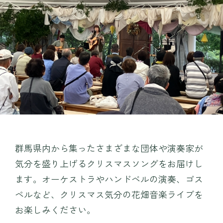
プレイ
TEIEN茶房
MINAMO DELI CAFE / HARAPPA CAFE
園内マップ
MINAMO MARKET / HANA SHOP
営業時間・料金
団体入園
アクセス
お知らせ・コラム
観光情報
群馬県内から集ったさまざまな団体や演奏家が
採用情報
運営会社情報
気分を盛り上げるクリスマスソングをお届けし
よくある質問
プライバシーポリシー
ます。オーケストラやハンドベルの演奏、ゴス
ペルなど、クリスマス気分の花畑音楽ライブを
お問い合わせ
WEBチケット
お楽しみください。