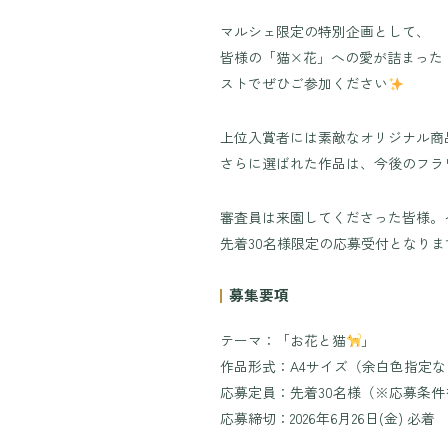
マルシェ限定の特別企画として、
皆様の「猫×花」への愛が詰まった
ストでぜひご参加ください
上位入賞者には素敵なオリジナル商
さらに選ばれた作品は、今後のフラ
審査員は来園してくださった皆様。
先着30名様限定の応募受付となり
募集要項
テーマ：「お花と猫
」
作品形式：A4サイズ（余白色指定
応募定員：先着30名様（※応募条
応募締切：2026年6月26日(金) 必着