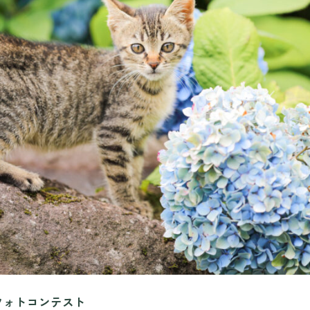
フード・ショッピング
MINAMO RESTAURANT
FLOWER HALL CAFE
TEIEN茶房
MINAMO DELI CAFE / HARAPPA CAFE
MINAMO MARKET / HANA SHOP
観光情報
運営会社情報
プライバシーポリシー
フォトコンテスト