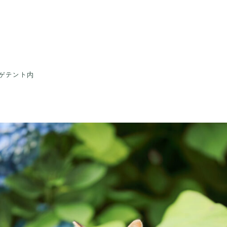
ゲテント内
TOP
ぐんまフラワーパークプラスとは
Nature Positiveについて
開花状況
開花情報
季節の花
年間カレンダー
花図鑑