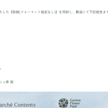
入した【別紙(フォーマット指定なし)】を同封し、郵送にて下記宛先ま
7
シェ係 宛