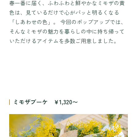
春一番に届く、ふわふわと鮮やかなミモザの黄
〒371-0246 群⾺県前橋市柏倉町2471-7
色は、見ているだけで心がパッと明るくなる
tel. 027-283-8189
「しあわせの色」。 今回のポップアップでは、
そんなミモザの魅力を暮らしの中に持ち帰って
いただけるアイテムを多数ご用意しました。
ミモザブーケ ￥1,320〜