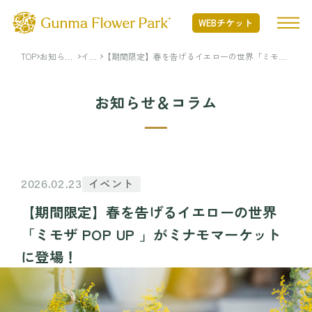
WEBチケット
TOP
お知ら
イベ
【期間限定】春を告げるイエローの世界「ミモザ
せ・コラ
ント
POP UP 」がミナモマーケットに登場！
ム
TOP
お知らせ＆コラム
ぐんまフラワーパークプラスとは
ぐんまフラワーパークプラスとは TOP
開花状況
イベント
2026.02.23
Nature Positiveについて
【期間限定】春を告げるイエローの世界
開花状況 TOP
フード・ショッピング
「ミモザ POP UP 」がミナモマーケット
開花情報
に登場！
季節の花
フード・ショッピング TOP
イベント・アクティビティ
年間カレンダー
MINAMO RESTAURANT
花図鑑
FLOWER HALL CAFE