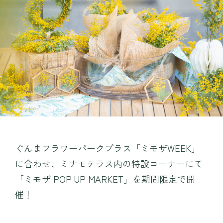
プレイ
TEIEN茶房
MINAMO DELI CAFE / HARAPPA CAFE
園内マップ
MINAMO MARKET / HANA SHOP
営業時間・料金
団体入園
アクセス
お知らせ・コラム
観光情報
ぐんまフラワーパークプラス「ミモザWEEK」
採用情報
運営会社情報
に合わせ、ミナモテラス内の特設コーナーにて
よくある質問
プライバシーポリシー
「ミモザ POP UP MARKET」を期間限定で開
催！
お問い合わせ
WEBチケット