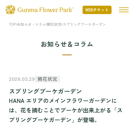
WEBチケット
TOP
お知らせ・コラム
開花状況
スプリングブーケガーデン
TOP
お知らせ＆コラム
ぐんまフラワーパークプラスとは
ぐんまフラワーパークプラスとは TOP
開花状況
開花状況
2026.03.29
Nature Positiveについて
スプリングブーケガーデン
開花状況 TOP
フード・ショッピング
HANA エリアのメインフラワーガーデンに
開花情報
は、花を摘むことでブーケが出来上がる「ス
季節の花
フード・ショッピング TOP
イベント・アクティビティ
プリングブーケガーデン」が登場。
年間カレンダー
MINAMO RESTAURANT
花図鑑
FLOWER HALL CAFE