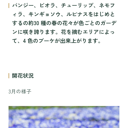
プレイ
パンジー、ビオラ、チューリップ、ネモフ
TEIEN茶房
ィラ、キンギョソウ、ルピナスをはじめと
MINAMO DELI CAFE / HARAPPA CAFE
するの約30 種の春の花々が色ごとのガーデ
園内マップ
MINAMO MARKET / HANA SHOP
ンに咲き誇ります。花を摘むエリアによっ
て、4 色のブーケが出来上がります。
営業時間・料金
団体入園
アクセス
開花状況
お知らせ・コラム
観光情報
採用情報
運営会社情報
3月の様子
よくある質問
プライバシーポリシー
お問い合わせ
WEBチケット