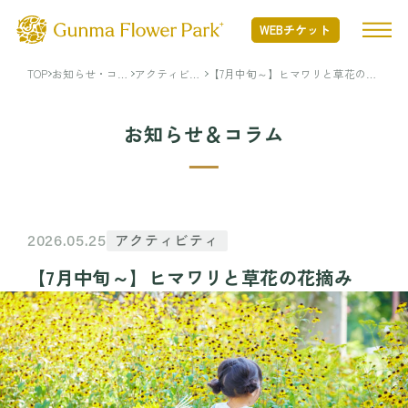
WEBチケット
TOP
お知らせ・コラ
アクティビテ
【7月中旬～】ヒマワリと草花の花
ム
ィ
摘み
TOP
お知らせ＆コラム
ぐんまフラワーパークプラスとは
ぐんまフラワーパークプラスとは TOP
開花状況
アクティビティ
2026.05.25
Nature Positiveについて
【7月中旬～】ヒマワリと草花の花摘み
開花状況 TOP
フード・ショッピング
開花情報
季節の花
フード・ショッピング TOP
イベント・アクティビティ
年間カレンダー
MINAMO RESTAURANT
花図鑑
FLOWER HALL CAFE