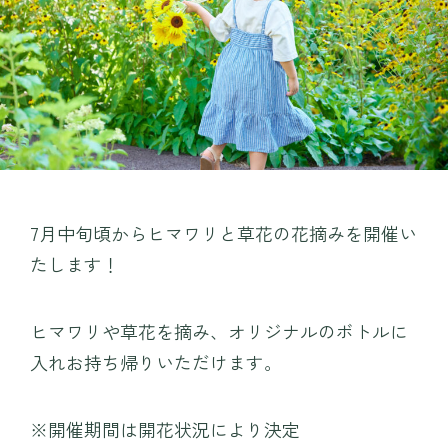
プレイ
TEIEN茶房
MINAMO DELI CAFE / HARAPPA CAFE
園内マップ
MINAMO MARKET / HANA SHOP
営業時間・料金
団体入園
アクセス
7月中旬頃からヒマワリと草花の花摘みを開催い
たします！
お知らせ・コラム
観光情報
採用情報
運営会社情報
ヒマワリや草花を摘み、オリジナルのボトルに
よくある質問
プライバシーポリシー
入れお持ち帰りいただけます。
お問い合わせ
WEBチケット
※開催期間は開花状況により決定